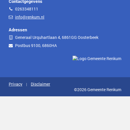
Contactgegevens
Telefoon
0263348111
E-
info@renkum.nl
mail
Adressen
Bezoekadres
Generaal Urquhartlaan 4, 6861GG Oosterbeek
Postadres
Postbus 9100, 6860HA
Privacy
Disclaimer
©2026 Gemeente Renkum